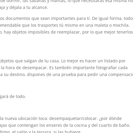
a de dormir, las sábanas y mantas, lo que necesitarás esa misma n
ja y déjala a tu alcance.
os documentos que sean importantes para tí. De igual forma, todo
ecomendable que los trasportes tú mismo en una maleta o mochila.
hay objetos imposibles de reemplazar, por lo que mejor tenerlos
objetos que salgan de tu casa. Lo mejor es hacer un listado por
 a la hora de desempacar. Es también importante fotografiar cada
 a su destino, dispones de una prueba para pedir una compensaci
ará de todo.
 la nueva ubicación toca: desempaquetar/colocar. ¿por dónde
ajas que contengan los enseres de la cocina y del cuarto de baño.
imo, el salón y la terraza, si las hubiere.