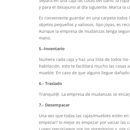
Separa en una caja las cosas del baño, la rop
y para el desayuno al día siguiente. Marca la ca
Es conveniente guardar en una carpeta todos l
objetos pequeños y valiosos, tipo joyas, es r
Aunque la empresa de mudanzas tenga seguro, 
mano.
5.-Inventario
Numera cada caja y haz una lista de todos los 
habitación, esto te facilitará mucho las cosas
mueble. En caso de que alguno llegue dañado
6.- Traslado
Tranquil@. La empresa de mudanzas se encarg
7.- Desempacar
Una vez que todas las cajas/muebles estén en
empezar? lo mejor es empezar por vaciar las c
Luego seguiríamos por los dormitorios y, por últ