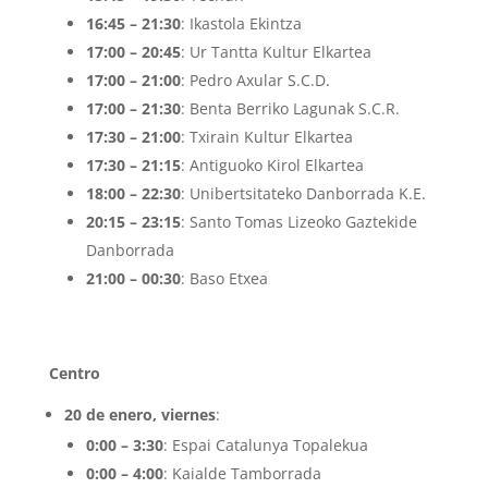
16:45 – 21:30
: Ikastola Ekintza
17:00 – 20:45
: Ur Tantta Kultur Elkartea
17:00 – 21:00
: Pedro Axular S.C.D.
17:00 – 21:30
: Benta Berriko Lagunak S.C.R.
17:30 – 21:00
: Txirain Kultur Elkartea
17:30 – 21:15
: Antiguoko Kirol Elkartea
18:00 – 22:30
: Unibertsitateko Danborrada K.E.
20:15 – 23:15
: Santo Tomas Lizeoko Gaztekide
Danborrada
21:00 – 00:30
: Baso Etxea
Centro
20 de enero, viernes
:
0:00 – 3:30
: Espai Catalunya Topalekua
0:00 – 4:00
: Kaialde Tamborrada