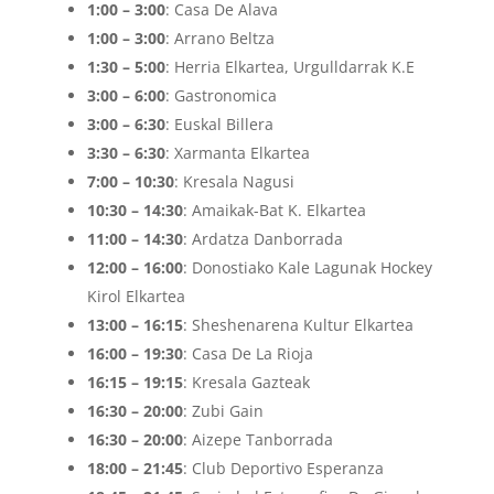
1:00 – 3:00
: Casa De Alava
1:00 – 3:00
: Arrano Beltza
1:30 – 5:00
: Herria Elkartea, Urgulldarrak K.E
3:00 – 6:00
: Gastronomica
3:00 – 6:30
: Euskal Billera
3:30 – 6:30
: Xarmanta Elkartea
7:00 – 10:30
: Kresala Nagusi
10:30 – 14:30
: Amaikak-Bat K. Elkartea
11:00 – 14:30
: Ardatza Danborrada
12:00 – 16:00
: Donostiako Kale Lagunak Hockey
Kirol Elkartea
13:00 – 16:15
: Sheshenarena Kultur Elkartea
16:00 – 19:30
: Casa De La Rioja
16:15 – 19:15
: Kresala Gazteak
16:30 – 20:00
: Zubi Gain
16:30 – 20:00
: Aizepe Tanborrada
18:00 – 21:45
: Club Deportivo Esperanza