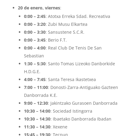
20 de enero, viernes
:
0:00 – 2:45
: Atotxa Erreka Sdad. Recreativa
0:00 – 3:20
: Zubi Musu Elkartea
0:00 – 3:30
: Sansustene S.C.R.
0:00 – 3:45
: Berio F.T.
0:00 – 4:00
: Real Club De Tenis De San
Sebastian
1:30 – 5:30
: Santo Tomas Lizeoko Danborkide
H.D.G.E.
4:00 – 7:45
: Santa Teresa Ikastetxea
7:00 – 11:00
: Donosti-Zarra-Antiguako Gazteen
Danborrada K.E.
9:00 – 12:30
: Jakintzako Gurasoen Danborrada
10:30 – 14:00
: Sociedad Istingorra
10:30 – 14:30
: Ibaetako Danborrada Ibadan
11:30 – 14:30
: Xexene
15:45 – 19:30
: Tecnun