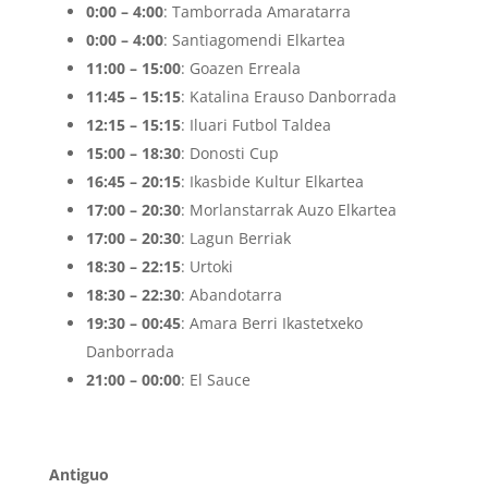
0:00 – 4:00
: Tamborrada Amaratarra
0:00 – 4:00
: Santiagomendi Elkartea
11:00 – 15:00
: Goazen Erreala
11:45 – 15:15
: Katalina Erauso Danborrada
12:15 – 15:15
: Iluari Futbol Taldea
15:00 – 18:30
: Donosti Cup
16:45 – 20:15
: Ikasbide Kultur Elkartea
17:00 – 20:30
: Morlanstarrak Auzo Elkartea
17:00 – 20:30
: Lagun Berriak
18:30 – 22:15
: Urtoki
18:30 – 22:30
: Abandotarra
19:30 – 00:45
: Amara Berri Ikastetxeko
Danborrada
21:00 – 00:00
: El Sauce
Antiguo