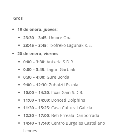
Gros
19 de enero, jueves
:
23:30 – 3:45
: Umore Ona
23:45 – 3:45
: Txofreko Lagunak K.E.
20 de enero, viernes
:
0:00 – 3:30
: Antxeta S.D.R.
0:00 – 3:45
: Lagun Garbiak
0:30 – 4:00
: Gure Borda
9:00 – 12:30
: Zuhaizti Eskola
10:00 – 14:20
: Itxas Gain S.D.R.
11:00 – 14:00
: Donosti Dolphins
11:30 – 15:25
: Casa Cultural Galicia
12:30 – 17:00
: Beti Erreala Danborrada
14:40 – 17:40
: Centro Burgales Castellano
Leones