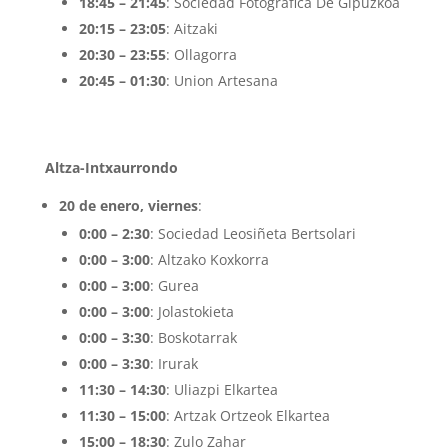
18:45 – 21:45
: Sociedad Fotografica De Gipuzkoa
20:15 – 23:05
: Aitzaki
20:30 – 23:55
: Ollagorra
20:45 – 01:30
: Union Artesana
Altza-Intxaurrondo
20 de enero, viernes
:
0:00 – 2:30
: Sociedad Leosiñeta Bertsolari
0:00 – 3:00
: Altzako Koxkorra
0:00 – 3:00
: Gurea
0:00 – 3:00
: Jolastokieta
0:00 – 3:30
: Boskotarrak
0:00 – 3:30
: Irurak
11:30 – 14:30
: Uliazpi Elkartea
11:30 – 15:00
: Artzak Ortzeok Elkartea
15:00 – 18:30
: Zulo Zahar