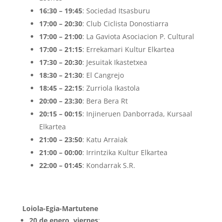
16:30 – 19:45
: Sociedad Itsasburu
17:00 – 20:30
: Club Ciclista Donostiarra
17:00 – 21:00
: La Gaviota Asociacion P. Cultural
17:00 – 21:15
: Errekamari Kultur Elkartea
17:30 – 20:30
: Jesuitak Ikastetxea
18:30 – 21:30
: El Cangrejo
18:45 – 22:15
: Zurriola Ikastola
20:00 – 23:30
: Bera Bera Rt
20:15 – 00:15
: Injineruen Danborrada, Kursaal
Elkartea
21:00 – 23:50
: Katu Arraiak
21:00 – 00:00
: Irrintzika Kultur Elkartea
22:00 – 01:45
: Kondarrak S.R.
Loiola-Egia-Martutene
20 de enero, viernes
: